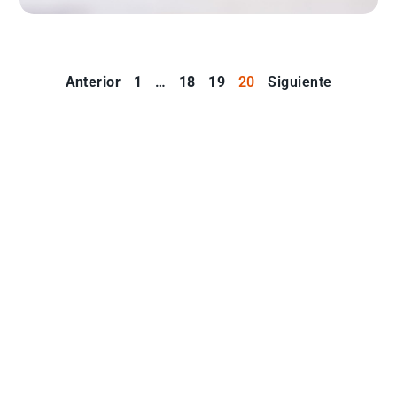
Anterior
1
…
18
19
20
Siguiente