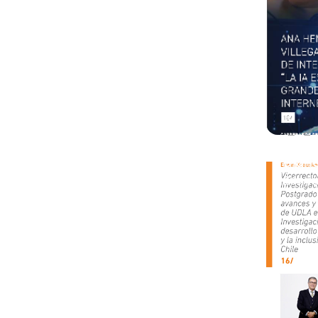
Diari
2do se