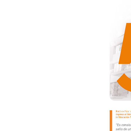
Diari
2do se
Diari
Enero 