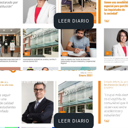
LEER DIARIO
o Vida Universitaria
Diario Vi
2021
Septiembr
LEER DIARIO