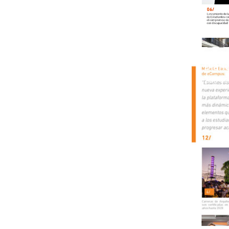
Diari
2do se