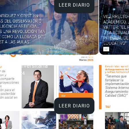
LEER DIARIO
o Vida Universitaria
Diario Vi
mestre 2024
1er semest
LEER DIARIO