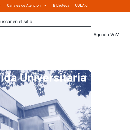
Canales de Atención
Biblioteca
UDLA.cl
Agenda VcM
ida Universitaria