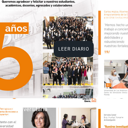
o Vida Universitaria
Diario Vi
mestre 2022
1do semest
LEER DIARIO
o Vida Universitaria
Diario Vi
2022
Agosto 20