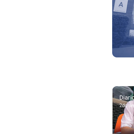
Diari
2do se