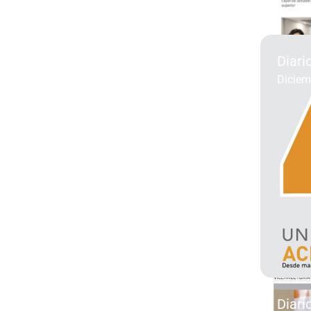
Diari
Diciem
Diari