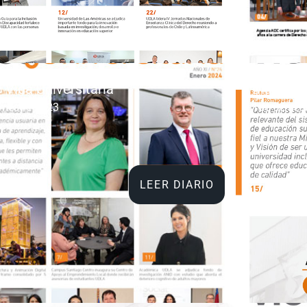
o Vida Universitaria
Diario Vi
mestre 2023
1do semest
LEER DIARIO