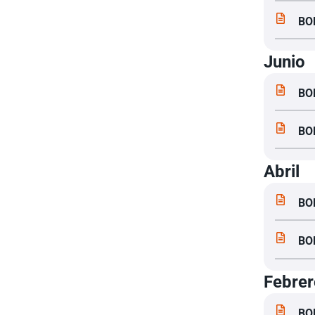
BO
Junio
BO
BO
Abril
BO
BO
Febrer
BO