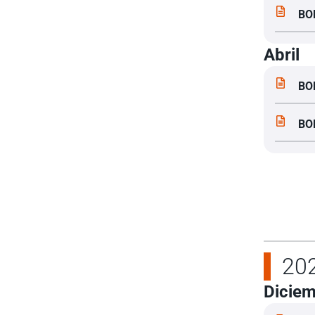
BO
Abril
BO
BO
20
Dicie