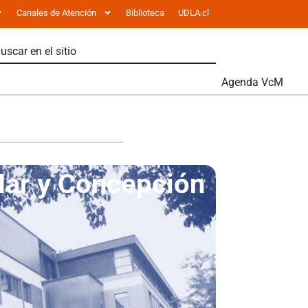
Canales de Atención
Biblioteca
UDLA.cl
Agenda VcM
Mar y Concepción