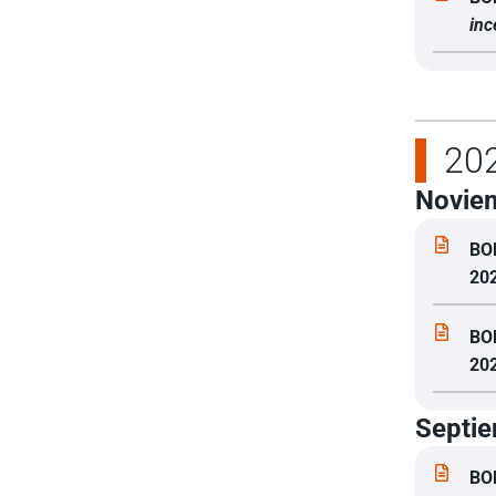
inc
20
Novie
BO
20
BO
20
Septi
BO