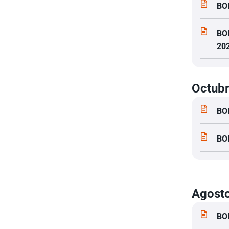
BO
BO
20
Octub
BO
BO
Agost
BO