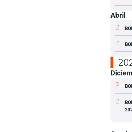
Abril
BO
BO
20
Dicie
BO
BO
20