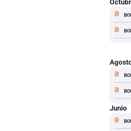
Octub
BO
BO
Agost
BO
BO
Junio
BO