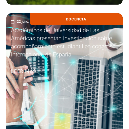
DOCENCIA
22 julio, 2026
Académicos de Universidad de Las
Américas presentan investigación sobre
acompañamiento estudiantil en congreso
internacional de España
LEER MÁS