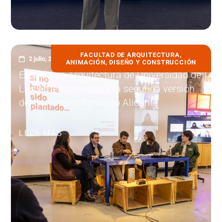
FACULTAD DE ARQUITECTURA,
2 julio, 2026
ANIMACIÓN, DISEÑO Y CONSTRUCCIÓN
Escuela de Arquitectura de Universidad de
Las Américas realiza la segunda versión
del Seminario Santiago Alicante
LEER MÁS