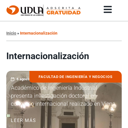
Inicio
»
Internacionalización
Internacionalización
FACULTAD DE INGENIERÍA Y NEGOCIOS
6 agosto, 2026
Académico de Ingeniería Industrial
presenta investigación doctoral en
congreso internacional realizado en Viena
LEER MÁS