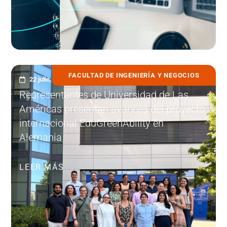
FACULTAD DE INGENIERÍA Y NEGOCIOS
22 julio, 2026
Representantes de Universidad de Las
Américas presentan avances del proyecto
internacional EduGreenAbility en
Alemania
LEER MÁS