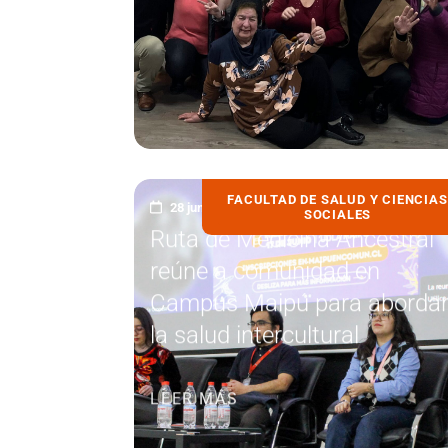
FACULTAD DE SALUD Y CIENCIAS
28 junio, 2026
SOCIALES
Ruta de Medicina Ancestral
reúne a comunidad en
Campus Maipú para aborda
la salud intercultural
LEER MÁS