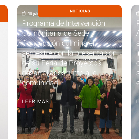
NOTICIAS
15 julio, 2026
Programa de Intervención
Comunitaria de Sede
Concepción culmina el
semestre con la presentación
de su Feria de Proyectos
desarrollados junto a la
comunidad
LEER MÁS