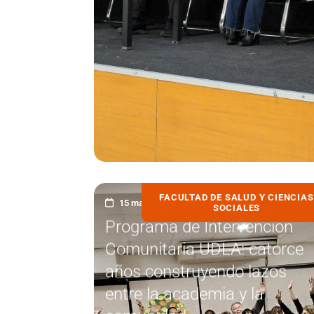
FACULTAD DE SALUD Y CIENCIAS
15 mayo, 2026
SOCIALES
Programa de Intervención
Comunitaria UDLA: catorce
años construyendo lazos
entre la academia y la