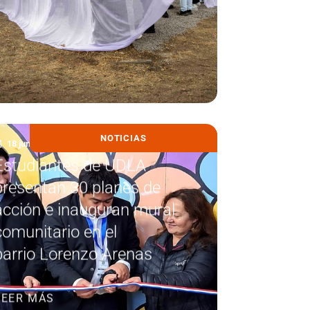
NOTICIAS
18 junio, 2026
Estudiantes de UDLA
presentan 30 planes de
acción e inauguran mural
comunitario en el
barrio Lorenzo Arenas
LEER MÁS