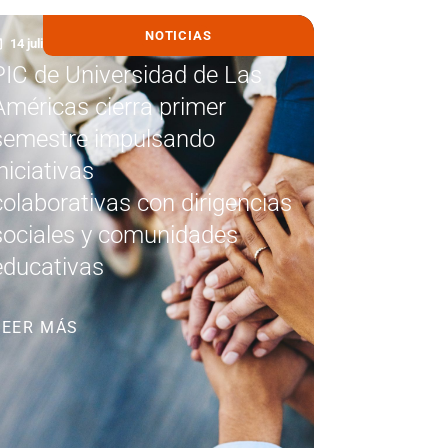
NOTICIAS
14 julio, 2026
PIC de Universidad de Las
Américas cierra primer
semestre impulsando
iniciativas
colaborativas con dirigencias
sociales y comunidades
educativas
LEER MÁS