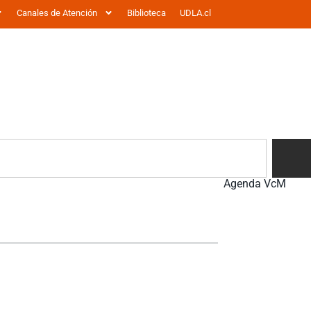
Canales de Atención
Biblioteca
UDLA.cl
Agenda VcM