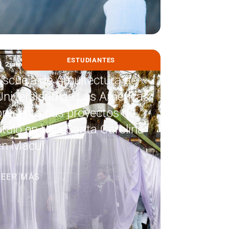
ESTUDIANTES
2 julio, 2026
Escuela de Arquitectura de
Universidad de Las Américas
presenta sus proyectos de
título en Villa Santa Carolina
en Macul
LEER MÁS