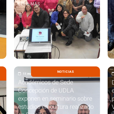
LEER MÁS
NOTICIAS
11 mayo, 2026
Académicos de Sede
Concepción de UDLA
exponen en seminario sobre
estudios en cultura realizado