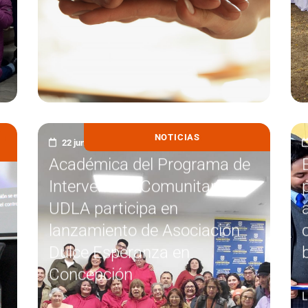
NOTICIAS
22 junio, 2026
Académica del Programa de
Intervención Comunitaria de
r
UDLA participa en
lanzamiento de Asociación
Dulce Esperanza en
Concepción