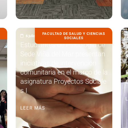
FACULTAD DE SALUD Y CIENCIAS
6 julio, 2026
SOCIALES
Estudiantes de Psicología de
Sede Viña del Mar presentan
iniciativas de intervención
comunitaria en el marco de la
asignatura Proyectos Sociale
s I
LEER MÁS