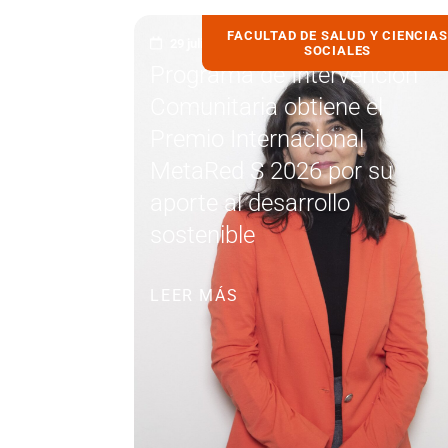
FACULTAD DE SALUD Y CIENCIAS
29 julio, 2026
SOCIALES
Programa de Intervención
Comunitaria obtiene el
Premio Internacional
MetaRed S 2026 por su
aporte al desarrollo
sostenible
LEER MÁS