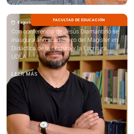
FACULTAD DE EDUCACIÓN
5 agosto, 2026
Con conferencia de Jesús Diamantino se
inaugura año académico del Magíster en
Didáctica de la Lectura y la Escritura
UDLA
LEER MÁS