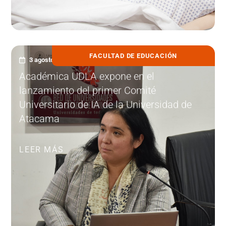
FACULTAD DE EDUCACIÓN
3 agosto, 2026
Académica UDLA expone en el
lanzamiento del primer Comité
Universitario de IA de la Universidad de
Atacama
LEER MÁS