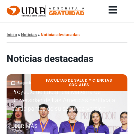
Inicio
»
Noticias
»
Noticias destacadas
Noticias destacadas
FACULTAD DE SALUD Y CIENCIAS
6 agosto, 2026
SOCIALES
Proyecto de Lactancia Materna de
Universidad de Las Américas certifica a
participantes de su segunda versión
LEER MÁS