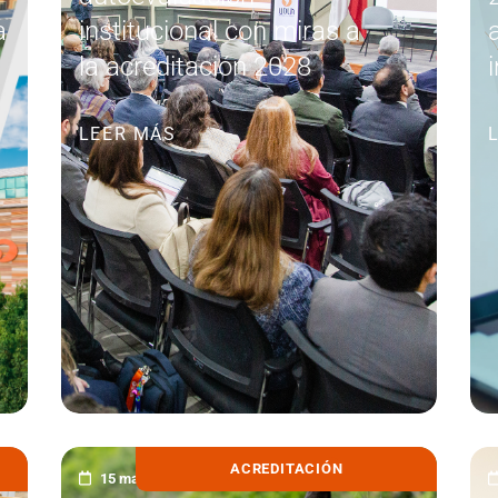
a
institucional con miras a
la acreditación 2028
LEER MÁS
ACREDITACIÓN
15 mayo, 2026