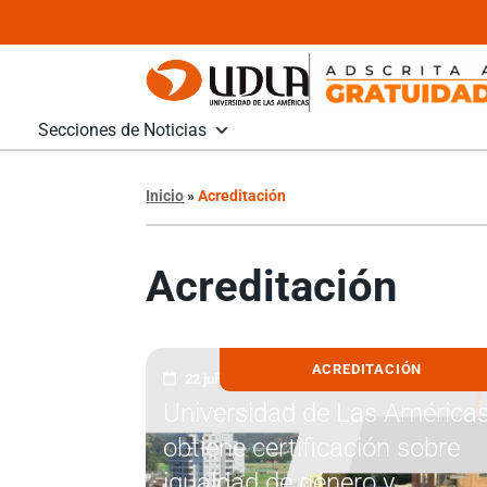
Secciones de Noticias
Inicio
»
Acreditación
Acreditación
ACREDITACIÓN
22 julio, 2026
Universidad de Las América
obtiene certificación sobre
igualdad de género y