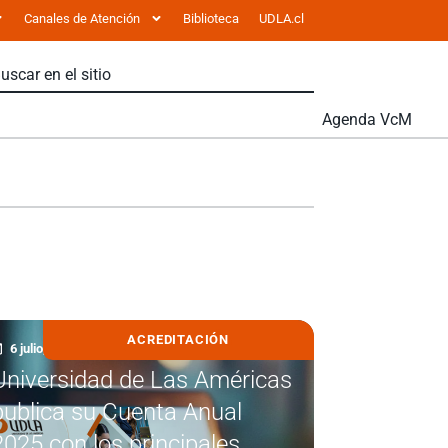
Canales de Atención
Biblioteca
UDLA.cl
Agenda VcM
ACREDITACIÓN
6 julio, 2026
Universidad de Las Américas
publica su Cuenta Anual
2025 con los principales