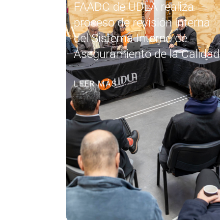
FAADC de UDLA realiza
proceso de revisión interna
del Sistema Interno de
Aseguramiento de la Calidad
LEER MÁS