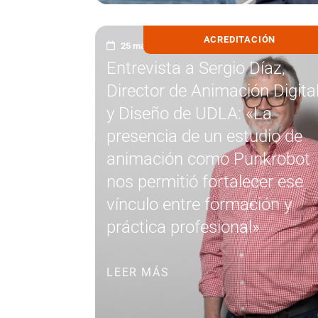
ACREDITACIÓN
25 marzo, 2026
Entrevista a Sergio Díaz,
Director de Animación Digita
y Diseño de UDLA: «La
presencia de un estudio de
animación como Punkrobot
nos permitió fortalecer ese
vínculo entre formación y
práctica profesional»
LEER MÁS