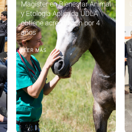
Magíster en Bienestar Animal
y Etología Aplicada UDLA
obtiene acreditación por 4
años
LEER MÁS