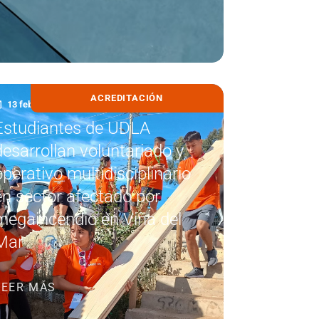
ACREDITACIÓN
13 febrero, 2026
Estudiantes de UDLA
desarrollan voluntariado y
operativo multidisciplinario
en sector afectado por
megaincendio en Viña del
Mar
LEER MÁS