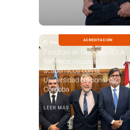
ACREDITACIÓN
13 marzo, 2026
Facultad de Derecho UDLA
fortalece vínculos
académicos con la
Universidad Nacional de
Córdoba
LEER MÁS