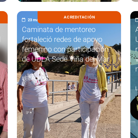
ACREDITACIÓN
23 marzo, 2026
Caminata de mentoreo
l
fortaleció redes de apoyo
femenino con participación
de UDLA Sede Viña del Mar
LEER MÁS