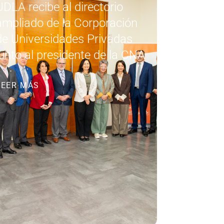
UDLA recibe al directorio
ampliado de la Corporación
de Universidades Privadas
junto al presidente de la CNA
LEER MÁS