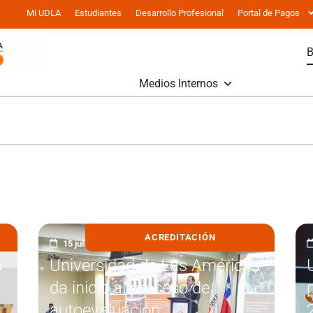
Mi UDLA
Estudiantes
Desarrollo Profesional
Portal de Pagos
Medios Internos
ACREDITACIÓN
15 julio, 2026
s
Universidad de Las Américas
da inicio al proceso de
autoevaluación