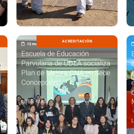
ACREDITACIÓN
12 marzo, 2026
Escuela de Educación
Parvularia de UDLA socializa
Plan de Mejora CNA en Sede
Concepción
LEER MÁS