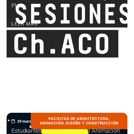
Plus
LEER MÁS
FACULTAD DE ARQUITECTURA,
29 marzo, 2022
ANIMACIÓN, DISEÑO Y CONSTRUCCIÓN
Estudiantes de las carreras de Animación