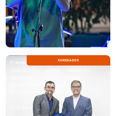
EGRESADOS
30 enero, 2023
Sede Santiago premia el trabajo de
egresados en las categorías de
Compromiso Comunitario,
Emprendimiento y Sello UDLA
LEER MÁS