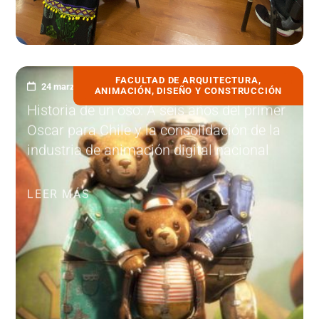
FACULTAD DE ARQUITECTURA,
24 marzo, 2022
ANIMACIÓN, DISEÑO Y CONSTRUCCIÓN
Historia de un oso: A seis años del primer
Oscar para Chile y la consolidación de la
industria de animación digital nacional
LEER MÁS