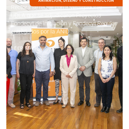
ANIMACIÓN, DISEÑO Y CONSTRUCCIÓN
Rectora se reúne con investigadores
UDLA que se adjudicaron Proyectos
Fondecyt de Iniciación y Fondecyt Regular
entregados por la ANID
LEER MÁS