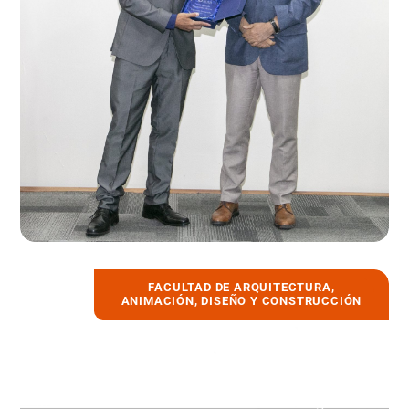
FACULTAD DE ARQUITECTURA,
30 enero, 2023
ANIMACIÓN, DISEÑO Y CONSTRUCCIÓN
Programa de residencias artísticas
realizadas en el Núcleo Lenguaje y
Creación de UDLA son parte de capítulo
estreno de Sesiones Ch.ACO en Mega