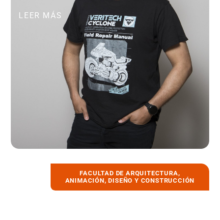
LEER MÁS
FACULTAD DE ARQUITECTURA,
5 abril, 2022
ANIMACIÓN, DISEÑO Y CONSTRUCCIÓN
Investigador de UDLA es parte del
seminario internacional «Cuidar y
Reparar: La cultura material en la crisis