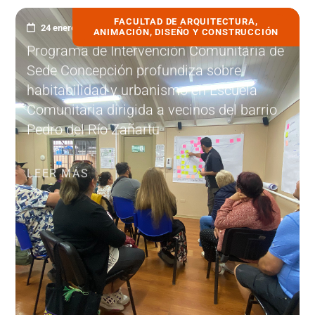
FACULTAD DE ARQUITECTURA,
24 enero, 2023
ANIMACIÓN, DISEÑO Y CONSTRUCCIÓN
Programa de Intervención Comunitaria de
Sede Concepción profundiza sobre
habitabilidad y urbanismo en Escuela
Comunitaria dirigida a vecinos del barrio
Pedro del Río Zañartu
LEER MÁS