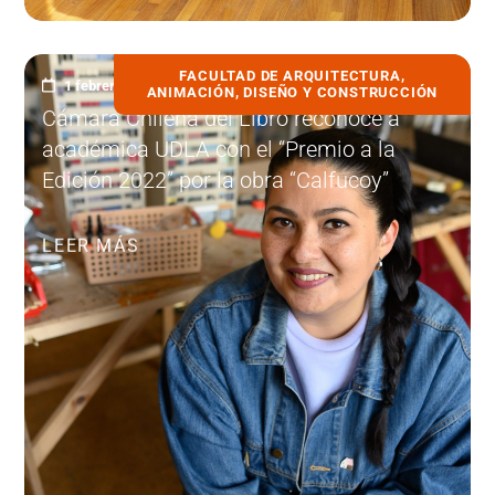
FACULTAD DE ARQUITECTURA,
1 febrero, 2023
ANIMACIÓN, DISEÑO Y CONSTRUCCIÓN
Cámara Chilena del Libro reconoce a
académica UDLA con el “Premio a la
Edición 2022” por la obra “Calfucoy”
LEER MÁS