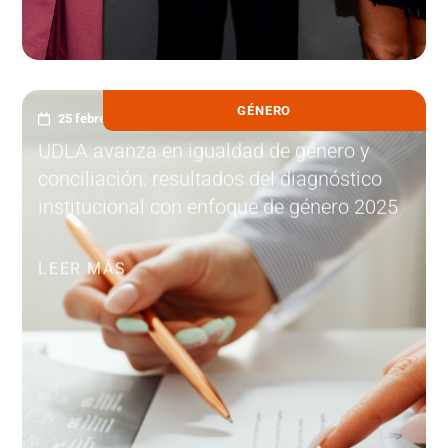
GÉNERO
25 febrero, 2026
UDLA avanza en igualdad de género y
conciliación: resultados del diagnóstico
institucional con enfoque de género 2025
LEER MÁS