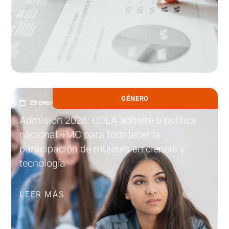
GÉNERO
29 enero, 2026
Admisión 2026: UDLA adhiere a política
nacional +MC para fortalecer la
participación de mujeres en ciencia y
tecnología
LEER MÁS