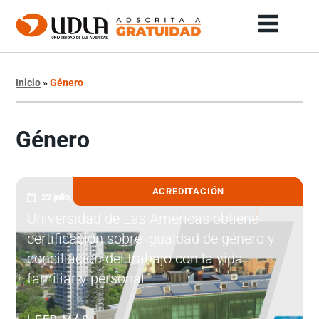
Inicio
»
Género
Género
ACREDITACIÓN
22 julio, 2026
Universidad de Las Américas obtiene
certificación sobre igualdad de género y
conciliación del trabajo con la vida
familiar y personal