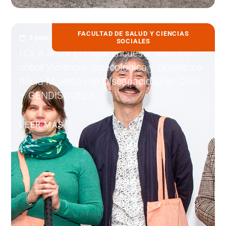
FACULTAD DE SALUD Y CIENCIAS
3 junio, 2026
SOCIALES
UDLA lanza primera Encuesta Nacional
sobre Violencia Ginecológica y Obstétrica
hacia Mujeres con Discapacidad en Chile
– GENDISC 2026
LEER MÁS