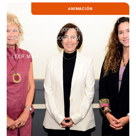
ANIMACIÓN
6 marzo, 2026
UDLA impulsa debate sobre conciliación
laboral y social en jornada
conmemorativa por el 8M
LEER MÁS