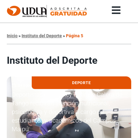
Inicio
»
Instituto del Deporte
»
Página 5
Instituto del Deporte
DEPORTE
24 agosto, 2022
Deportistas de Hockey Patín de Calera de
Tango recibirán atención nutricional,
psicológica y deportiva a cargo de
estudiantes y académicos del Campus
Maipú