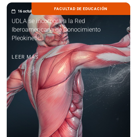
FACULTAD DE EDUCACIÓN
16 octubre, 2020
UDLA se incorpora a la Red
Iberoamericana de Conocimiento
Pleokinetic
LEER MÁS