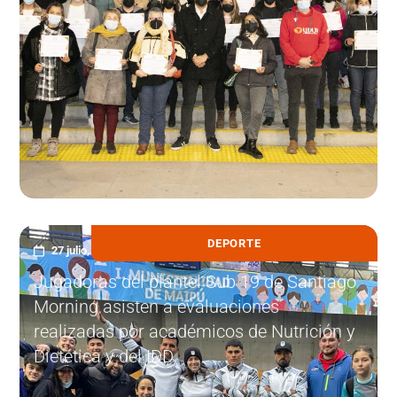
DEPORTE
27 julio, 2022
Jugadoras del plantel Sub 19 de Santiago
Morning asisten a evaluaciones
realizadas por académicos de Nutrición y
Dietética y del IDD