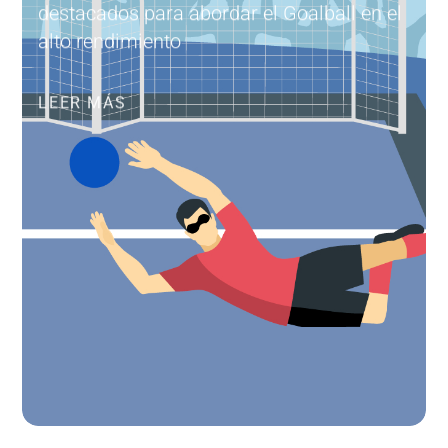
destacados para abordar el Goalball en el
alto rendimiento
LEER MÁS