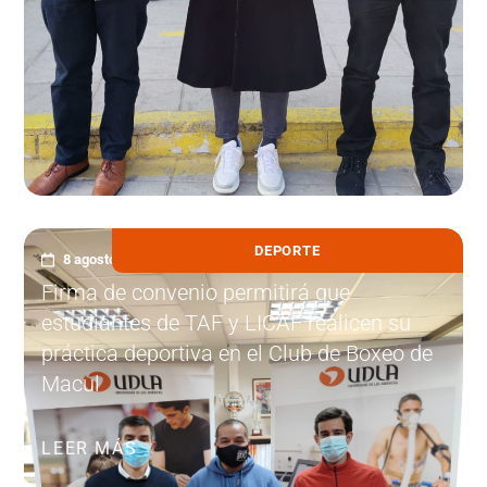
DEPORTE
8 agosto, 2022
Firma de convenio permitirá que
estudiantes de TAF y LICAF realicen su
práctica deportiva en el Club de Boxeo de
Macul
LEER MÁS