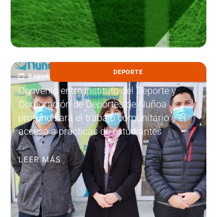
DEPORTE
9 agosto, 2022
Convenio entre Instituto del Deporte y
Corporación de Deportes de Ñuñoa
profundizará el trabajo comunitario y el
acceso a prácticas de estudiantes
LEER MÁS