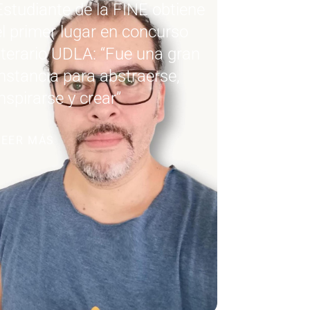
Estudiante de la FINE obtiene
el primer lugar en concurso
literario UDLA: “Fue una gran
instancia para abstraerse,
inspirarse y crear”
LEER MÁS