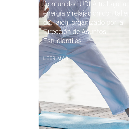
Comunidad UDLA trabaja la
energía y relajación con talle
de Taichi organizado por la
Dirección de Asuntos
Estudiantiles
LEER MÁS