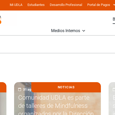
Mi UDLA
Estudiantes
Desarrollo Profesional
Portal de Pagos
Medios Internos
NOTICIAS
31 agosto, 2021
Comunidad UDLA es parte
de talleres de Mindfulness
organizados por la Dirección