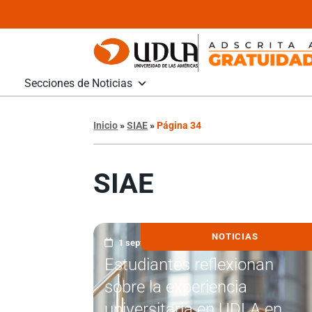
Secciones de Noticias
Inicio
»
SIAE
»
Página 34
SIAE
NOTICIAS
1 septiembre, 2021
Estudiantes reflexionan
sobre la experiencia
universitaria en UDLA en