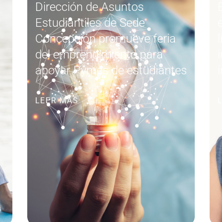
Dirección de Asuntos
r
Estudiantiles de Sede
Concepción promueve feria
del emprendimiento para
apoyar Pymes de estudiantes
LEER MÁS