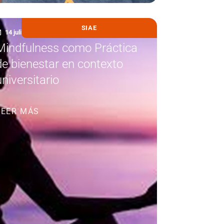
SIAE
14 julio, 2021
Mindfulness como Práctica
de bienestar en contexto
universitario
LEER MÁS