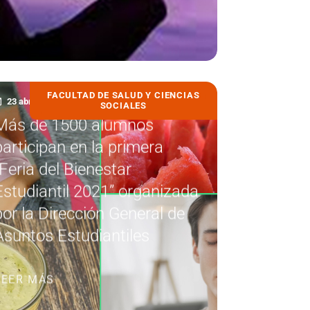
FACULTAD DE SALUD Y CIENCIAS
23 abril, 2021
SOCIALES
Más de 1500 alumnos
participan en la primera
“Feria del Bienestar
Estudiantil 2021” organizada
por la Dirección General de
Asuntos Estudiantiles
LEER MÁS