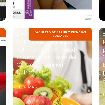
FACULTAD DE SALUD Y CIENCIAS
30 abril, 2021
SOCIALES
DAE ofrece orientación
nutricional a comunidad
universitaria a través del
Centro de Atención
Nutricional
LEER MÁS