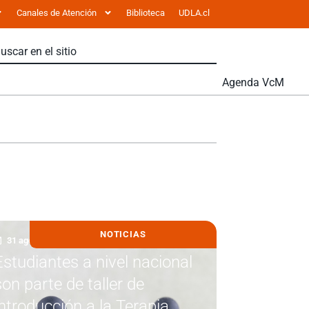
Canales de Atención
Biblioteca
UDLA.cl
Agenda VcM
NOTICIAS
31 agosto, 2021
Estudiantes a nivel nacional
son parte de taller de
introducción a la Terapia