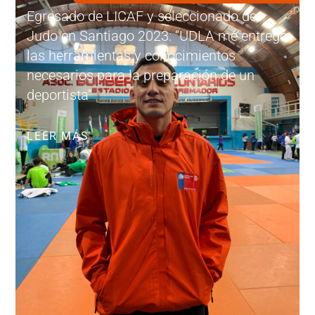
Egresado de LICAF y seleccionado de
Judo en Santiago 2023: “UDLA me entregó
las herramientas y conocimientos
necesarios para la preparación de un
deportista”
LEER MÁS