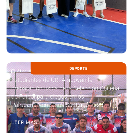
DEPORTE
31 octubre, 2023
Estudiantes de UDLA apoyan la
preparación física de la Selección Chilena
de Fútbol para ciegos en los
Parapanamericanos Santiago 2023
LEER MÁS