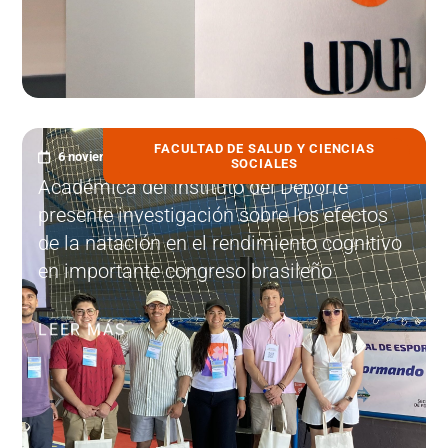
FACULTAD DE SALUD Y CIENCIAS
6 noviembre, 2023
SOCIALES
Académica del Instituto del Deporte
presente investigación sobre los efectos
de la natación en el rendimiento cognitivo
en importante congreso brasileño
LEER MÁS