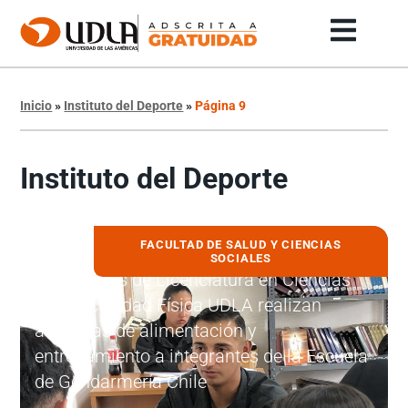
Inicio
»
Instituto del Deporte
»
Página 9
Instituto del Deporte
FACULTAD DE SALUD Y CIENCIAS
11 diciembre, 2023
SOCIALES
Estudiantes de Licenciatura en Ciencias
de la Actividad Física UDLA realizan
asesorías de alimentación y
entrenamiento a integrantes de la Escuela
de Gendarmería Chile