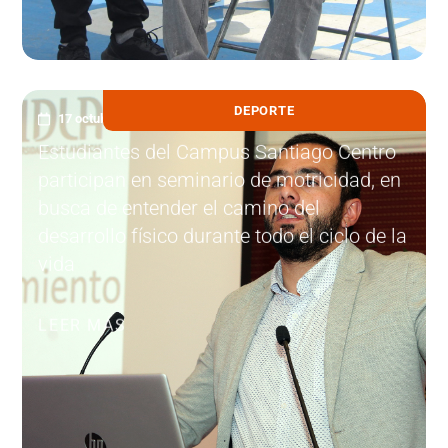
DEPORTE
17 octubre, 2023
Estudiantes del Campus Santiago Centro
participan en seminario de motricidad, en
busca de entender el camino del
desarrollo físico durante todo el ciclo de la
vida
LEER MÁS