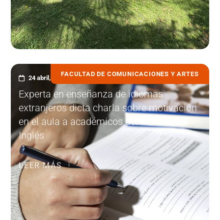
FACULTAD DE COMUNICACIONES Y ARTES
24 abril, 2023
Experta en enseñanza de idiomas
extranjeros dicta charla sobre motivación
en el aula a académicos del Instituto de
Inglés
LEER MÁS