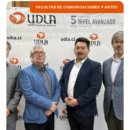
FACULTAD DE COMUNICACIONES Y ARTES
8 mayo, 2023
Institutos de UDLA y Departamento de
Morfología y Función son parte de jornada
de intercambio de Buenas Prácticas
Educativas
LEER MÁS