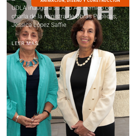
ANIMACIÓN, DISEÑO Y CONSTRUCCIÓN
UDLA inaugura su Año Académico con
charla de la ministra de Obras Públicas,
Jessica López Saffie
LEER MÁS