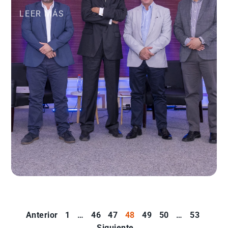
LEER MÁS
Anterior
1
…
46
47
48
49
50
…
53
Siguiente