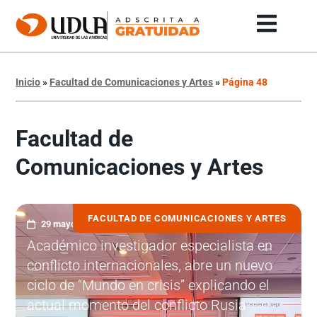
Inicio
»
Facultad de Comunicaciones y Artes
»
Página 48
Facultad de
Comunicaciones y Artes
FACULTAD DE COMUNICACIONES Y ARTES
29 mayo, 2023
Académico investigador especialista en
conflicto internacionales, abre un nuevo
ciclo de “Mundo en crisis” explicando el
actual momento del conflicto Rusia-