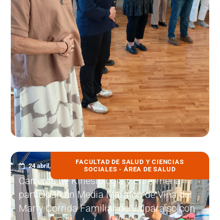
FACULTAD DE SALUD Y CIENCIAS
24 abril, 2026
SOCIALES - ÁREA DE SALUD
Carreras de Kinesiología y Enfermería
participan en Media Maratón de Viña del
Mar y Corrida Familiar de Valparaíso con