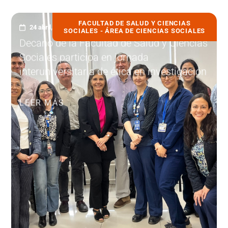
FACULTAD DE SALUD Y CIENCIAS
24 abril, 2026
SOCIALES - ÁREA DE CIENCIAS SOCIALES
Decano de la Facultad de Salud y Ciencias
Sociales participa en jornada
interuniversitaria de ética en investigación
LEER MÁS