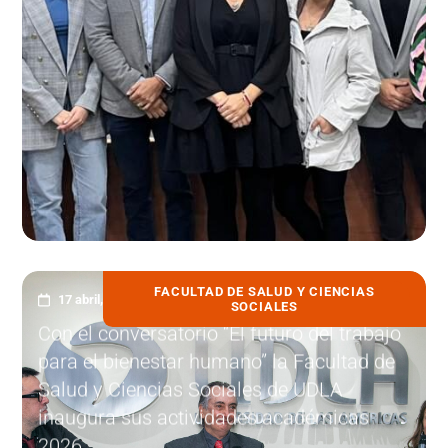
FACULTAD DE SALUD Y CIENCIAS
17 abril, 2026
SOCIALES
Con el conversatorio “El futuro del trabajo
para el bienestar humano” la Facultad de
Salud y Ciencias Sociales de UDLA
inaugura sus actividades académicas
2026