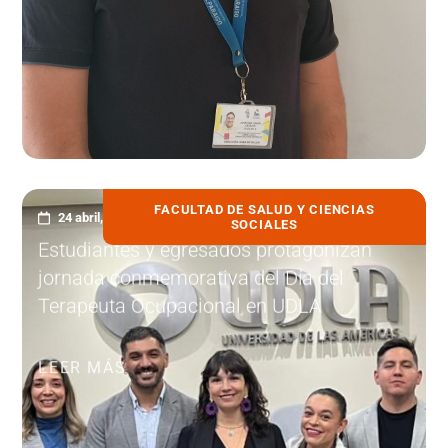
FACULTAD DE SALUD Y CIENCIAS
24 abril, 2026
SOCIALES
Estudiantes y egresados protagonizan
jornada conmemorativa del Día del
Terapeuta Ocupacional en UDLA
LEER MÁS