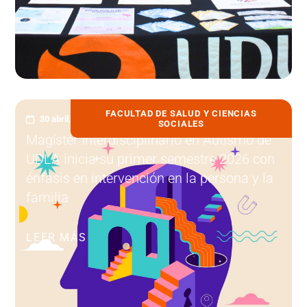
FACULTAD DE SALUD Y CIENCIAS
30 abril, 2026
SOCIALES
Magíster Interdisciplinario en Autismo de
UDLA inicia su primer semestre 2026 con
énfasis en intervención en la persona y la
familia
LEER MÁS