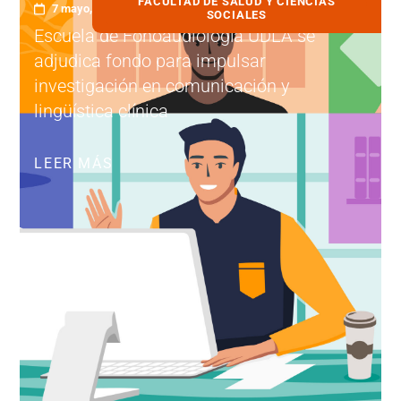
FACULTAD DE SALUD Y CIENCIAS
7 mayo, 2026
SOCIALES
Escuela de Fonoaudiología UDLA se
adjudica fondo para impulsar
investigación en comunicación y
lingüística clínica
LEER MÁS