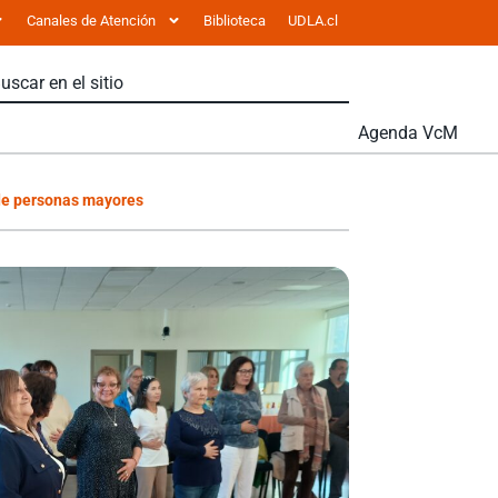
Canales de Atención
Biblioteca
UDLA.cl
Agenda VcM
 de personas mayores