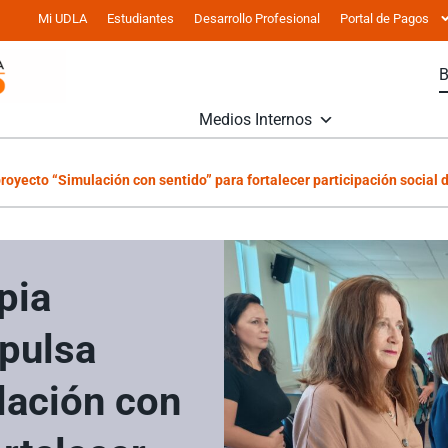
Mi UDLA
Estudiantes
Desarrollo Profesional
Portal de Pagos
Medios Internos
royecto “Simulación con sentido” para fortalecer participación social
pia
pulsa
lación con