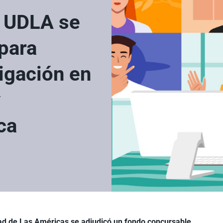
a UDLA se
para
igación en
y
ica
ad de Las Américas
se adjudicó un fondo concursable