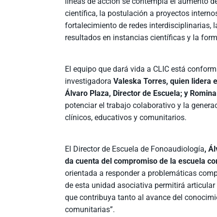
líneas de acción se contempla el aumento d
científica, la postulación a proyectos internos
fortalecimiento de redes interdisciplinarias, 
resultados en instancias científicas y la for
El equipo que dará vida a CLIC está confor
investigadora
Valeska Torres, quien lidera
Álvaro Plaza, Director de Escuela; y Romin
potenciar el trabajo colaborativo y la gene
clínicos, educativos y comunitarios.
El Director de Escuela de Fonoaudiología
, Á
da cuenta del compromiso de la escuela con 
orientada a responder a problemáticas compl
de esta unidad asociativa permitirá articul
que contribuya tanto al avance del conocimie
comunitarias”.