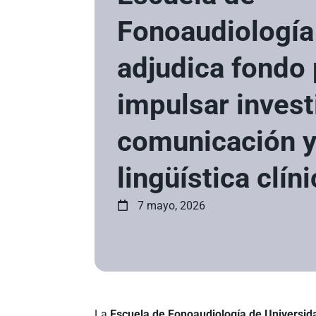
Fonoaudiologí
adjudica fondo 
impulsar invest
comunicación 
lingüística clín
7 mayo, 2026
La
Escuela de Fonoaudiología de
Universid