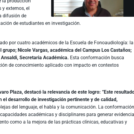
e la producción
 y externos, el
la difusión de
mación de estudiantes en investigación.
mado por cuatro académicos de la Escuela de Fonoaudiología: la
 el grupo; Nicole Vargas, académica del Campus Los Castaños;
a Ansaldi, Secretaria Académica.
Esta conformación busca
ración de conocimiento aplicado con impacto en contextos
lvaro Plaza, destacó la relevancia de este logro: “Este resultad
el desarrollo de investigación pertinente y de calidad,
ejas del lenguaje, el habla y la comunicación. La conformació
ar capacidades académicas y disciplinares para generar evidenci
nto como a la mejora de las prácticas clínicas, educativas y