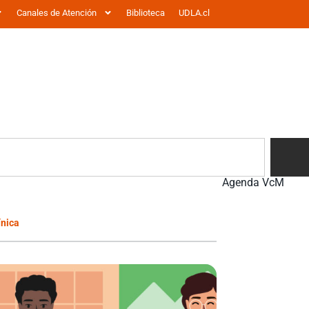
Canales de Atención
Biblioteca
UDLA.cl
Agenda VcM
ínica