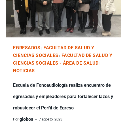
EGRESADOS
FACULTAD DE SALUD Y
|
CIENCIAS SOCIALES
FACULTAD DE SALUD Y
|
CIENCIAS SOCIALES - ÁREA DE SALUD
|
NOTICIAS
Escuela de Fonoaudiología realiza encuentro de
egresados y empleadores para fortalecer lazos y
robustecer el Perfil de Egreso
globos
Por
7 agosto, 2023