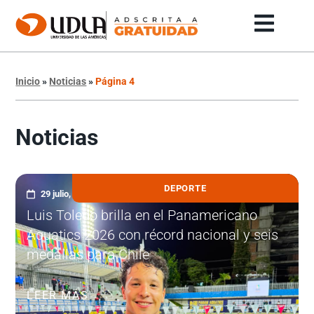
Inicio
»
Noticias
»
Página 4
Noticias
DEPORTE
29 julio, 2026
Luis Toledo brilla en el Panamericano
Aquatics 2026 con récord nacional y seis
medallas para Chile
LEER MÁS