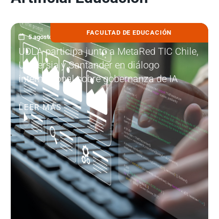
FACULTAD DE EDUCACIÓN
5 agosto, 2026
UDLA participa junto a MetaRed TIC Chile,
Universia y Santander en diálogo
internacional sobre gobernanza de IA
LEER MÁS