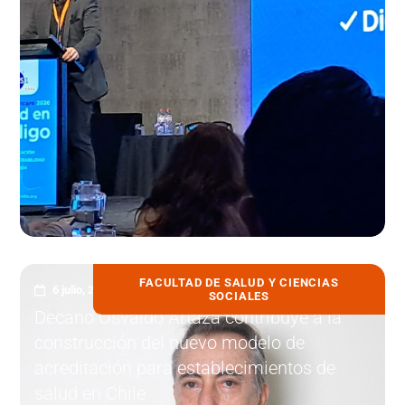
FACULTAD DE SALUD Y CIENCIAS
6 julio, 2026
SOCIALES
Decano Osvaldo Artaza contribuye a la
construcción del nuevo modelo de
acreditación para establecimientos de
salud en Chile