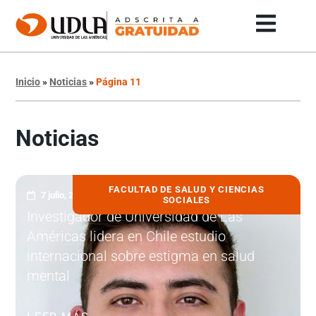
Inicio
»
Noticias
»
Página 11
Noticias
FACULTAD DE SALUD Y CIENCIAS
7 julio, 2026
SOCIALES
Investigador de Universidad de Las
Américas lidera en Chile estudio
internacional sobre estigma en salud
mental