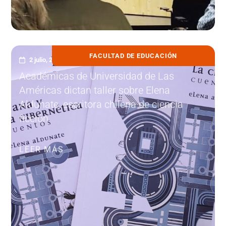
FACULTAD DE EDUCACIÓN
2 julio, 2026
Académicas de Universidad de Las
Américas dictan taller sobre Elena
Aldunate, escritora chilena de ciencia
ficción
LEER MÁS