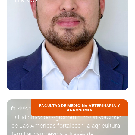
LEER MÁS
FACULTAD DE MEDICINA VETERINARIA Y
7 julio, 2026
AGRONOMÍA
Estudiantes de Agronomía de Universidad
de Las Américas fortalecen la agricultura
familiar campesina a través de