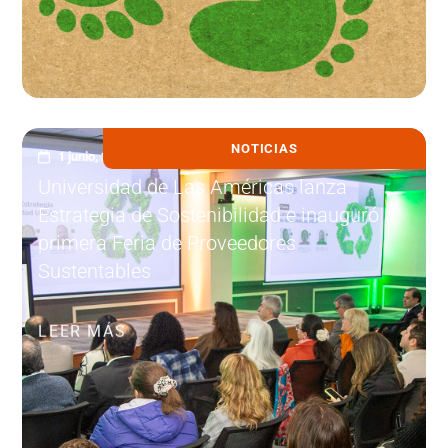
NOTICIAS
1 junio, 2026
Universidad de Las Américas lanza
Estrategia de Sostenibilidad e inauguró
primera Feria de Proveedores
Sustentables
LEER MÁS