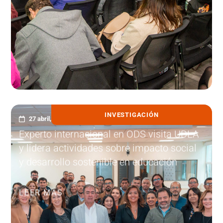
INVESTIGACIÓN
27 abril, 2026
Experto internacional en ODS visita UDLA
y lidera actividades sobre impacto social
y desarrollo sostenible en educación
LEER MÁS