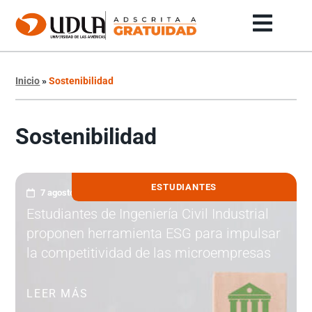
Inicio
»
Sostenibilidad
Sostenibilidad
ESTUDIANTES
7 agosto, 2026
Estudiantes de Ingeniería Civil Industrial
proponen herramienta ESG para impulsar
la competitividad de las microempresas
LEER MÁS