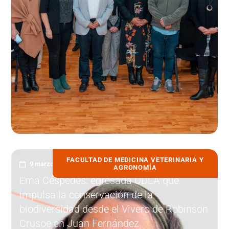
FACULTAD DE MEDICINA VETERINARIA Y
9 marzo, 2026
AGRONOMÍA
Ema Céspedes: egresada UDLA que
impulsa la conservación de la
biodiversidad desde el Vivero de Robinson
Crusoe en Juan Fernández