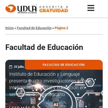
Inicio
»
Facultad de Educación
»
Página 2
Facultad de Educación
FACULTAD DE EDUCACIÓN
22 julio, 2026
Instituto de Educación y Lenguaje
presenta cuatro investigaciones sobre
Inteligencia Artificial y educación en
seminario iberoamericano