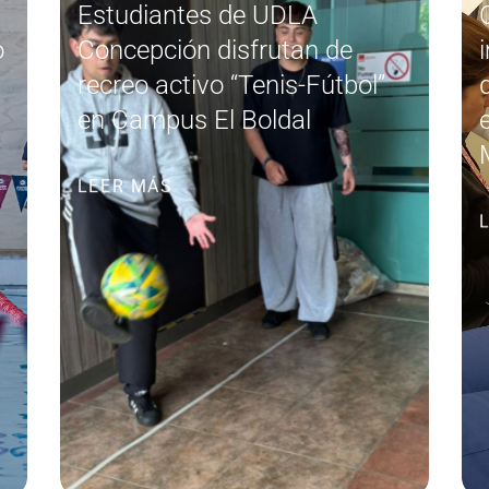
Estudiantes de UDLA
o
Concepción disfrutan de
recreo activo “Tenis-Fútbol”
en Campus El Boldal
LEER MÁS