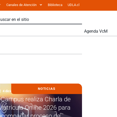
Canales de Atención
Biblioteca
UDLA.cl
Agenda VcM
NOTICIAS
4 diciembre, 2025
eCampus realiza Charla de
Matrícula Online 2026 para
acompañar proceso de