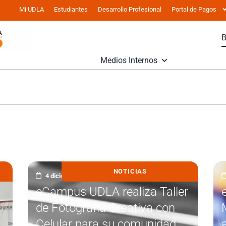
Mi UDLA
Estudiantes
Desarrollo Profesional
Portal de Pagos
Medios Internos
NOTICIAS
4 diciembre, 2025
eCampus UDLA realiza Taller
de Fotografía Creativa con
Celular para su comunidad