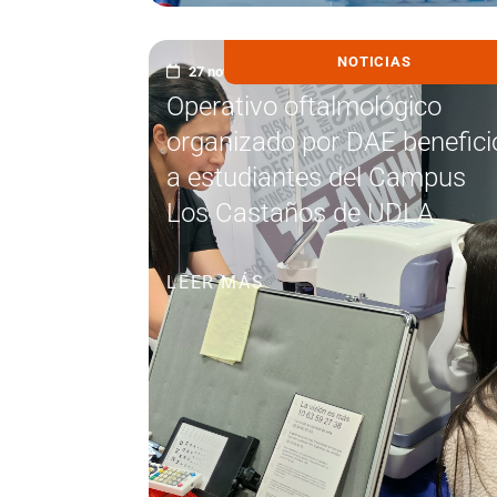
NOTICIAS
27 noviembre, 2025
Operativo oftalmológico
organizado por DAE benefici
a estudiantes del Campus
Los Castaños de UDLA
LEER MÁS