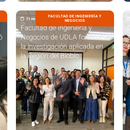
FACULTAD DE INGENIERÍA Y
11 noviembre, 2025
NEGOCIOS
Facultad de Ingeniería y
ó
Negocios de UDLA fortalece
la investigación aplicada en
la Región del Biobío
LEER MÁS