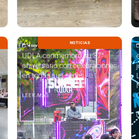
NOTICIAS
4 noviembre, 2025
UDLA conmemoró su 37°
aniversario con celebraciones
en todas sus sedes
LEER MÁS