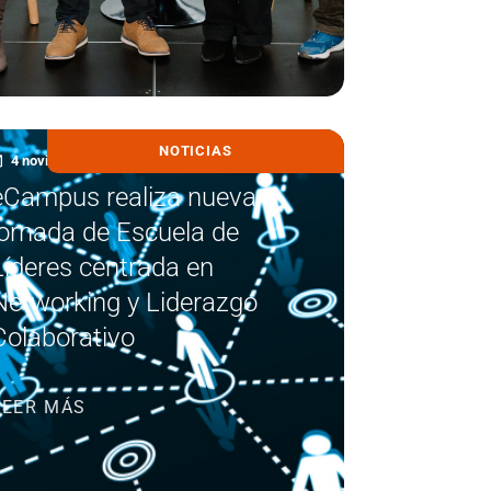
NOTICIAS
4 noviembre, 2025
eCampus realiza nueva
jornada de Escuela de
Líderes centrada en
Networking y Liderazgo
Colaborativo
LEER MÁS