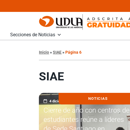
Secciones de Noticias
Inicio
»
SIAE
»
Página 6
SIAE
NOTICIAS
4 diciembre, 2025
Cierre de año con centros de
estudiantes reúne a líderes
de Sede Santiago en