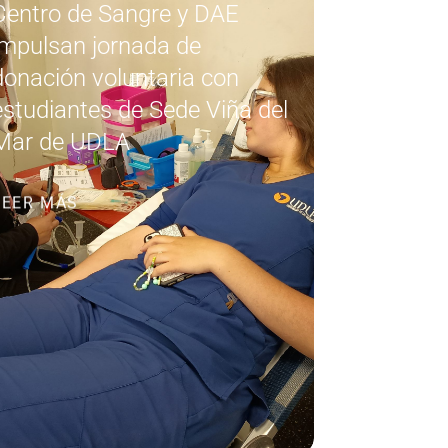
Centro de Sangre y DAE
impulsan jornada de
donación voluntaria con
estudiantes de Sede Viña del
Mar de UDLA
LEER MÁS