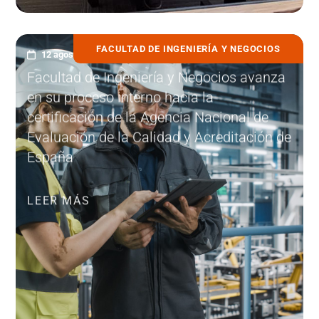
FACULTAD DE INGENIERÍA Y NEGOCIOS
12 agosto, 2025
Facultad de Ingeniería y Negocios avanza
en su proceso interno hacia la
certificación de la Agencia Nacional de
Evaluación de la Calidad y Acreditación de
España
LEER MÁS