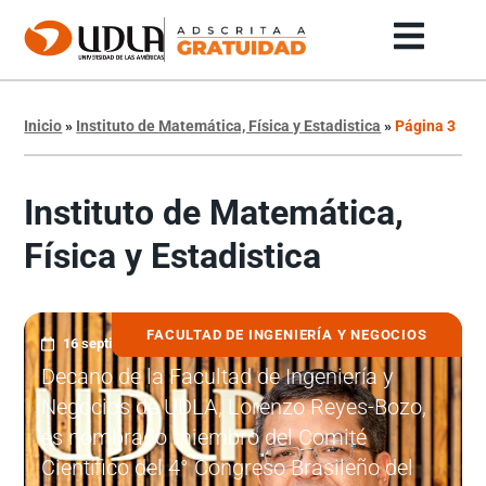
Inicio
»
Instituto de Matemática, Física y Estadistica
»
Página 3
Instituto de Matemática,
Física y Estadistica
FACULTAD DE INGENIERÍA Y NEGOCIOS
16 septiembre, 2025
Decano de la Facultad de Ingeniería y
Negocios de UDLA, Lorenzo Reyes-Bozo,
es nombrado miembro del Comité
Científico del 4° Congreso Brasileño del