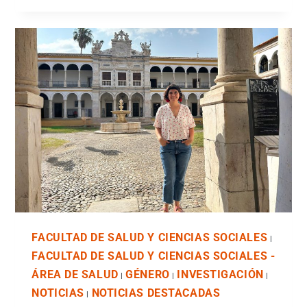
FACULTAD DE SALUD Y CIENCIAS SOCIALES
|
FACULTAD DE SALUD Y CIENCIAS SOCIALES -
ÁREA DE SALUD
GÉNERO
INVESTIGACIÓN
|
|
|
NOTICIAS
NOTICIAS DESTACADAS
|