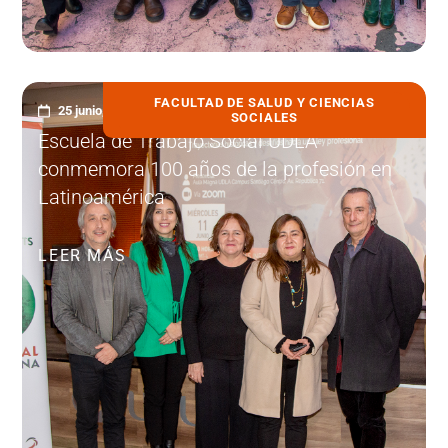
FACULTAD DE SALUD Y CIENCIAS
25 junio, 2025
SOCIALES
Escuela de Trabajo Social UDLA
conmemora 100 años de la profesión en
Latinoamérica
LEER MÁS