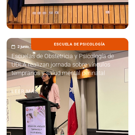
ESCUELA DE PSICOLOGÍA
2 junio, 2025
Escuelas de Obstetricia y Psicología de
UDLA realizan jornada sobre vínculos
tempranos y salud mental perinatal
LEER MÁS