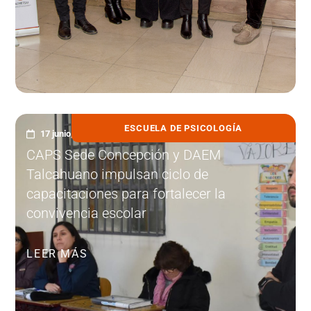
ESCUELA DE PSICOLOGÍA
17 junio, 2025
CAPS Sede Concepción y DAEM
Talcahuano impulsan ciclo de
capacitaciones para fortalecer la
convivencia escolar
LEER MÁS