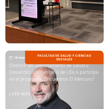
FACULTAD DE SALUD Y CIENCIAS
16 mayo, 2025
SOCIALES
Director del Departamento de Salud y
Desarrollo Comunitario de UDLA participa
en el programa “Encuentros El Mercurio”
LEER MÁS