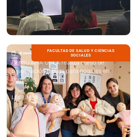
FACULTAD DE SALUD Y CIENCIAS
18 noviembre, 2025
SOCIALES
Centro AHA UDLA realiza curso de
reanimación básica para hogares en
convenio
LEER MÁS