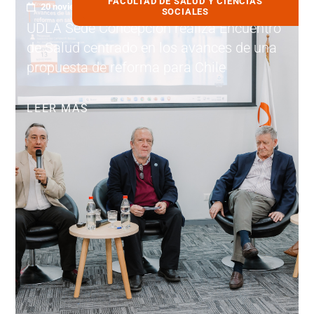
FACULTAD DE SALUD Y CIENCIAS
20 noviembre, 2025
SOCIALES
UDLA Sede Concepción realiza Encuentro
de Salud centrado en los avances de una
propuesta de reforma para Chile
LEER MÁS