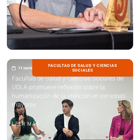
FACULTAD DE SALUD Y CIENCIAS
11 noviembre, 2025
SOCIALES
Facultad de Salud y Ciencias Sociales de
UDLA promueve reflexión sobre la
humanización de la atención en personas
mayores
LEER MÁS