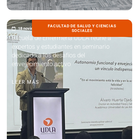
FACULTAD DE SALUD Y CIENCIAS
18 noviembre, 2025
SOCIALES
Escuela de Enfermería UDLA reúne a
expertos y estudiantes en seminario
dedicado a los desafíos del
envejecimiento activo
LEER MÁS