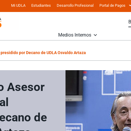
Mi UDLA
Estudiantes
Desarrollo Profesional
Portal de Pagos
Medios Internos
l presidido por Decano de UDLA Osvaldo Artaza
jo Asesor
al
Decano de