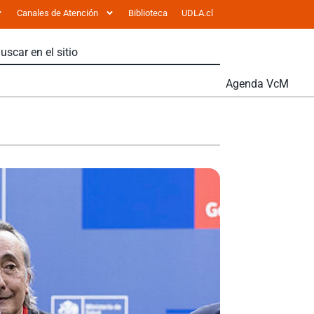
Canales de Atención
Biblioteca
UDLA.cl
Agenda VcM