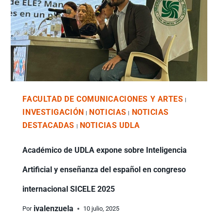
FACULTAD DE COMUNICACIONES Y ARTES
|
INVESTIGACIÓN
NOTICIAS
NOTICIAS
|
|
DESTACADAS
NOTICIAS UDLA
|
Académico de UDLA expone sobre Inteligencia
Artificial y enseñanza del español en congreso
internacional SICELE 2025
ivalenzuela
Por
10 julio, 2025