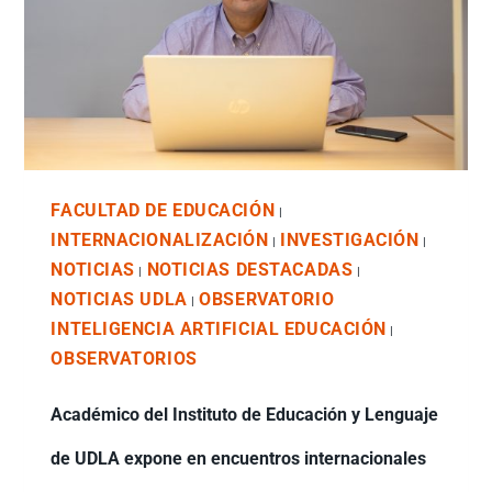
FACULTAD DE EDUCACIÓN
|
INTERNACIONALIZACIÓN
INVESTIGACIÓN
|
|
NOTICIAS
NOTICIAS DESTACADAS
|
|
NOTICIAS UDLA
OBSERVATORIO
|
INTELIGENCIA ARTIFICIAL EDUCACIÓN
|
OBSERVATORIOS
Académico del Instituto de Educación y Lenguaje
de UDLA expone en encuentros internacionales