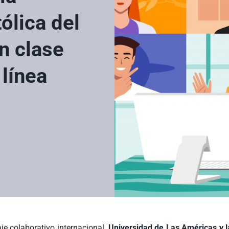
ólica del
n clase
 línea
je colaborativo internacional,
Universidad de Las Américas
y l