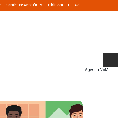
Canales de Atención
Biblioteca
UDLA.cl
Agenda VcM