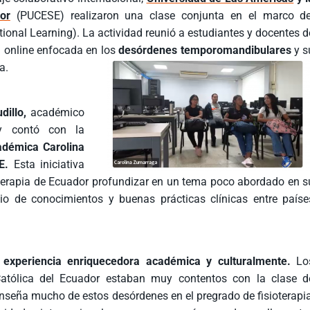
or
(PUCESE) realizaron una clase conjunta en el marco de
tional Learning). La actividad reunió a estudiantes y docentes d
a online enfocada en los
desórdenes temporomandibulares
y s
a.
dillo,
académico
y contó con la
adémica Carolina
E.
Esta iniciativa
ioterapia de Ecuador profundizar en un tema poco abordado en s
bio de conocimientos y buenas prácticas clínicas entre paíse
 experiencia enriquecedora académica y culturalmente.
Lo
 Católica del Ecuador estaban muy contentos con la clase d
seña mucho de estos desórdenes en el pregrado de fisioterapia