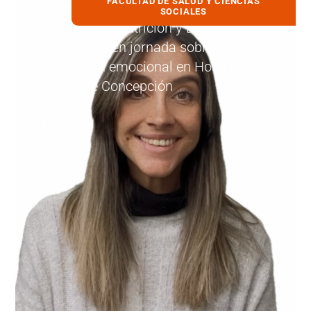
FACULTAD DE SALUD Y CIENCIAS
7 noviembre, 2025
SOCIALES
Académica de Nutrición y Dietética de
UDLA expone en jornada sobre
alimentación emocional en Hospital
Regional de Concepción
LEER MÁS