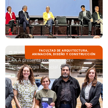
FACULTAD DE ARQUITECTURA,
20 octubre, 2025
ANIMACIÓN, DISEÑO Y CONSTRUCCIÓN
UDLA presenta proyecto sobre
Epidemiología Espacial Alimentaria
LEER MÁS