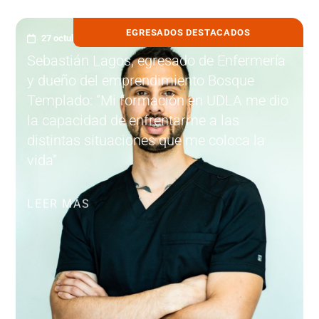
EGRESADOS DESTACADOS
27 octubre, 2025
Sebastián Lagos, egresado de Enfermería
y dueño del emprendimiento Bosque
Templado: “Mi formación en UDLA me dio
la capacidad de enfrentarme a las
distintas situaciones que me coloca la
vida”
LEER MÁS