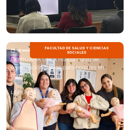
FACULTAD DE SALUD Y CIENCIAS
18 noviembre, 2025
SOCIALES
Centro AHA UDLA realiza curso de
reanimación básica para hogares en
convenio
LEER MÁS