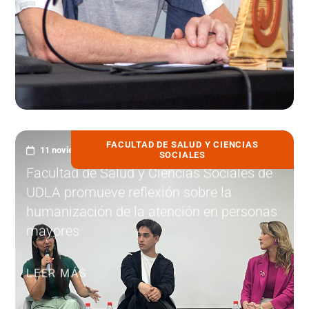
FACULTAD DE SALUD Y CIENCIAS
11 noviembre, 2025
SOCIALES
Facultad de Salud y Ciencias Sociales de
UDLA promueve reflexión sobre la
humanización de la atención en personas
mayores
LEER MÁS