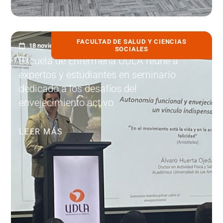
FACULTAD DE SALUD Y CIENCIAS
18 noviembre, 2025
SOCIALES
Escuela de Enfermería UDLA reúne a
expertos y estudiantes en seminario
dedicado a los desafíos del
envejecimiento activo
LEER MÁS