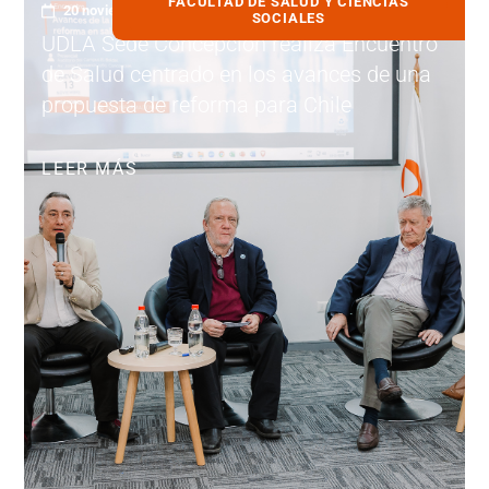
FACULTAD DE SALUD Y CIENCIAS
20 noviembre, 2025
SOCIALES
UDLA Sede Concepción realiza Encuentro
de Salud centrado en los avances de una
propuesta de reforma para Chile
LEER MÁS