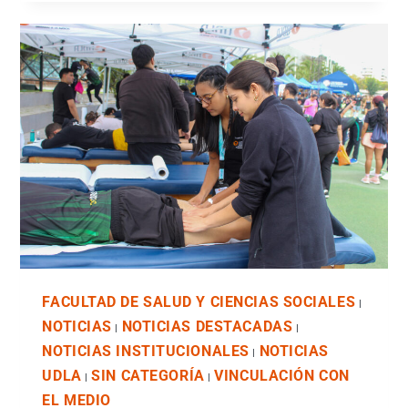
FACULTAD DE SALUD Y CIENCIAS SOCIALES
|
NOTICIAS
NOTICIAS DESTACADAS
|
|
NOTICIAS INSTITUCIONALES
NOTICIAS
|
UDLA
SIN CATEGORÍA
VINCULACIÓN CON
|
|
EL MEDIO