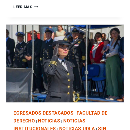
LEER MÁS
EGRESADOS DESTACADOS
FACULTAD DE
|
DERECHO
NOTICIAS
NOTICIAS
|
|
INSTITUCIONALES
NOTICIAS UDLA
SIN
|
|