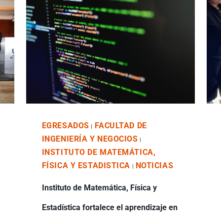
EGRESADOS
FACULTAD DE
|
INGENIERÍA Y NEGOCIOS
|
INSTITUTO DE MATEMÁTICA,
FÍSICA Y ESTADISTICA
NOTICIAS
|
Instituto de Matemática, Física y
Estadística fortalece el aprendizaje en