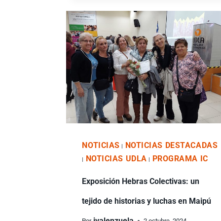
NOTICIAS
NOTICIAS DESTACADAS
|
NOTICIAS UDLA
PROGRAMA IC
|
|
Exposición Hebras Colectivas: un
tejido de historias y luchas en Maipú
ivalenzuela
Por
2 octubre, 2024