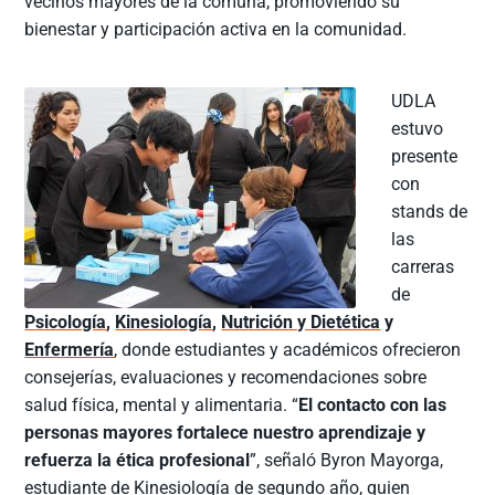
vecinos mayores de la comuna, promoviendo su
bienestar y participación activa en la comunidad.
UDLA
estuvo
presente
con
stands de
las
carreras
de
Psicología
,
Kinesiología
,
Nutrición y Dietética
y
Enfermería
, donde estudiantes y académicos ofrecieron
consejerías, evaluaciones y recomendaciones sobre
salud física, mental y alimentaria. “
El contacto con las
personas mayores fortalece nuestro aprendizaje y
refuerza la ética profesional
”, señaló Byron Mayorga,
estudiante de Kinesiología de segundo año, quien