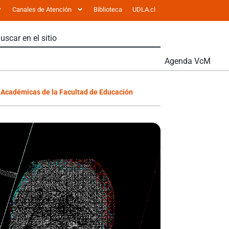
Canales de Atención
Biblioteca
UDLA.cl
Agenda VcM
s Académicas de la Facultad de Educación