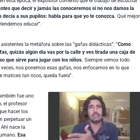
 en esta época, el expositor comentó que el trabajo de escuchar
ntes que decir y jamás las conoceremos si no nos damos la
 decía a sus pupilos: habla para que yo te conozca.
Qué mejor
etendemos educar”.
sistentes la metáfora sobre las “gafas didácticas”: “
Como
s, quizás algún día vas por la calle y ves tirada una caja de
so que sirve para jugar con los niños.
Siempre vemos todo
s veces, nos ponemos esas gafas, nos enfocamos en lo que
e matices tan ricos, queda fuera”.
 también fue uno
, el profesor
que hacer los
n perpetuar un
 Ahí nace la
 humano.
Esa