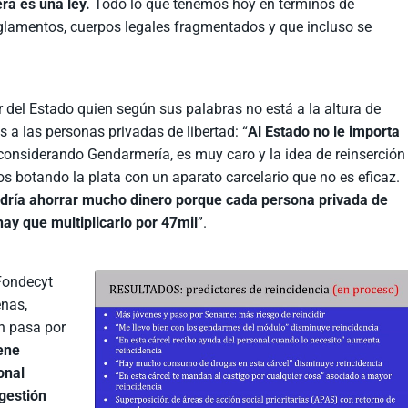
era es una ley.
Todo lo que tenemos hoy en términos de
eglamentos, cuerpos legales fragmentados y que incluso se
bor del Estado quien según sus palabras no está a la altura de
s a las personas privadas de libertad: “
Al Estado no le importa
 considerando Gendarmería, es muy caro y la idea de reinserción
s botando la plata con un aparato carcelario que no es eficaz.
 podría ahorrar mucho dinero porque cada persona privada de
hay que multiplicarlo por 47mil
”.
 Fondecyt
enas,
n pasa por
iene
onal
 gestión