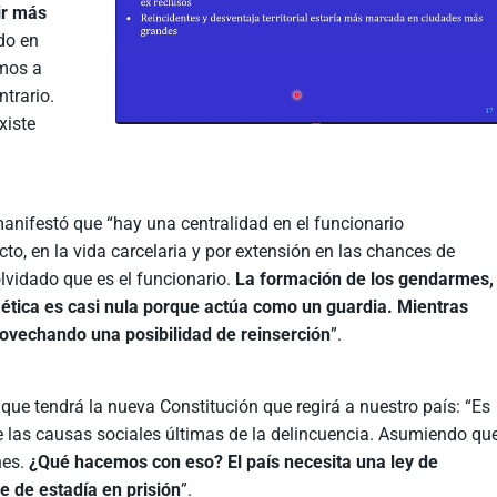
ir más
do en
amos a
ntrario.
xiste
manifestó que “hay una centralidad en el funcionario
ecto, en la vida carcelaria y por extensión en las chances de
olvidado que es el funcionario.
La formación de los gendarmes,
tica es casi nula porque actúa como un guardia. Mientras
ovechando una posibilidad de reinserción
”.
 que tendrá la nueva Constitución que regirá a nuestro país: “Es
 las causas sociales últimas de la delincuencia. Asumiendo qu
nes.
¿Qué hacemos con eso? El país necesita una ley de
se de estadía en prisión
”.