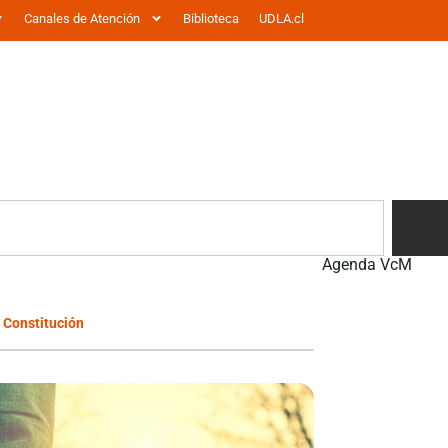
Canales de Atención
Biblioteca
UDLA.cl
Agenda VcM
a Constitución