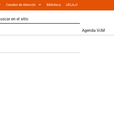
Canales de Atención
Biblioteca
UDLA.cl
Agenda VcM