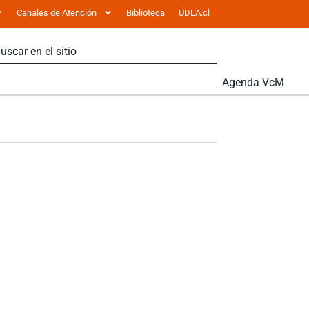
Canales de Atención
Biblioteca
UDLA.cl
Agenda VcM