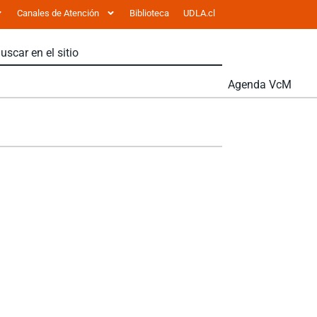
Canales de Atención
Biblioteca
UDLA.cl
Agenda VcM