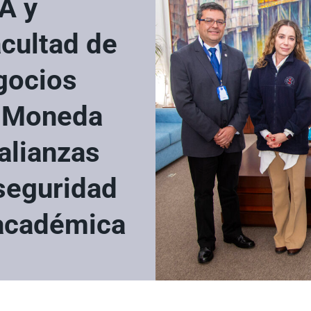
A y
acultad de
gocios
e Moneda
 alianzas
 seguridad
 académica