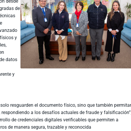
ión desde
egradas de
técnicas
de
 avanzado
ísicos y
les,
en
de datos
arente y
olo resguarden el documento físico, sino que también permita
, respondiendo a los desafíos actuales de fraude y falsificación”
rrollo de credenciales digitales verificables que permiten a
gros de manera segura, trazable y reconocida