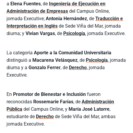
a
Elena Fuentes
, de
Ingeniería de Ejecución en
Administración de Empresas
del Campus Online,
jornada Executive;
Antonia Hernández
, de
Traducción e
Interpretación en Inglés
de Sede Viña del Mar, jornada
diurna; y
Vivian Vargas
, de
Psicología
, jornada Executive.
La categoría
Aporte a la Comunidad Universitaria
distinguió a
Macarena Velásquez
, de
Psicología
, jornada
diurna y a
Gonzalo Ferrer
, de
Derecho
, jornada
Executive.
En
Promotor de Bienestar e Inclusión
fueron
reconocidas
Rossemarie Farías
, de
Administración
Pública
del Campus Online, y
María José Latorre
,
estudiante de
Derecho
de Sede Viña del Mar, ambas
jornada Executive.