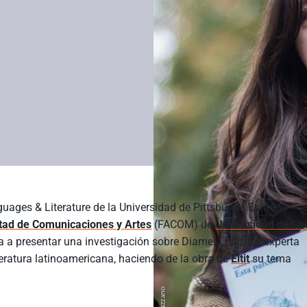
guages & Literature de la Universidad de Pittsburgh, Estados
tad de Comunicaciones y Artes
(FACOM) de
Universidad de La
a presentar una investigación sobre Diamela Eltit. La experta
iteratura latinoamericana, haciendo de la obra de
Eltit
su tema