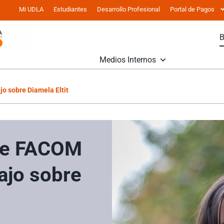
Mi UDLA
Estudiantes
Desarrollo Profesional
Portal de Pagos
Medios Internos
o sobre Diamela Eltit
 de FACOM
ajo sobre