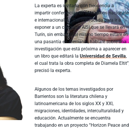
La experta es invitada con frecuencia a
impartir conferencias en seminarios nacionale
e internacionales. “Fui convocada para ir a
exponer a un congreso AISI que se llevará en
Turín, sin embargo, al mismo tiempo estaré en
una pasantía en Alemania, hablaré sobre una
investigación que está próxima a aparecer en
un libro que editará la
Universidad de Sevilla
,
el cual trata la obra completa de Diamela Eltit”
precisó la experta.
Algunos de los temas investigados por
Barrientos son la literatura chilena y
latinoamericana de los siglos XX y XXI,
migraciones, identidades, interculturalidad y
educación. Actualmente se encuentra
trabajando en un proyecto “Horizon Peace an