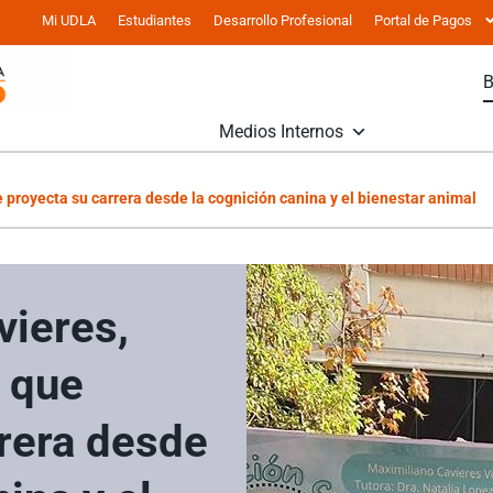
Mi UDLA
Estudiantes
Desarrollo Profesional
Portal de Pagos
Medios Internos
proyecta su carrera desde la cognición canina y el bienestar animal
vieres,
 que
rrera desde