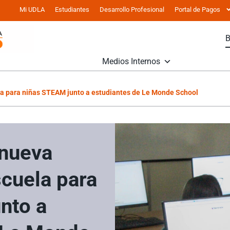
Mi UDLA
Estudiantes
Desarrollo Profesional
Portal de Pagos
Medios Internos
la para niñas STEAM junto a estudiantes de Le Monde School
 nueva
scuela para
nto a