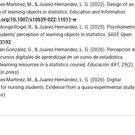
es-Martínez, M., & Juárez-Hernández, L. G. (2022). Design of an
of learning objects in statistics.
Education and Information
oi.org/10.1007/s10639-022-11011-w
Monge-Rogel, R., & Juárez-Hernández, L. G. (2023). Psychometri
udents’ perception of learning objects in statistics.
SAGE Open
.
93192
án-González, G., & Juárez-Hernández, L. G. (2026). Percepción d
recursos digitales de aprendizaje en un curso de estadística
 learning resources in a statistics course].
Educación XX1, 29
(2).
(
in press
)
s-Martínez, M., & Juárez-Hernández, L. G. (2026). Digital
n for nursing students: Evidence from a quasi-experimental study
ss
)