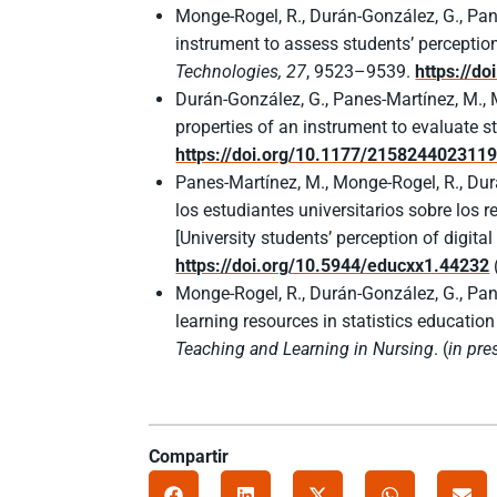
Monge-Rogel, R., Durán-González, G., Pan
instrument to assess students’ perception 
Technologies, 27
, 9523–9539.
https://d
Durán-González, G., Panes-Martínez, M., 
properties of an instrument to evaluate st
https://doi.org/10.1177/215824402311
Panes-Martínez, M., Monge-Rogel, R., Dur
los estudiantes universitarios sobre los 
[University students’ perception of digital
https://doi.org/10.5944/educxx1.44232
Monge-Rogel, R., Durán-González, G., Pane
learning resources in statistics educatio
Teaching and Learning in Nursing
. (
in pre
Compartir