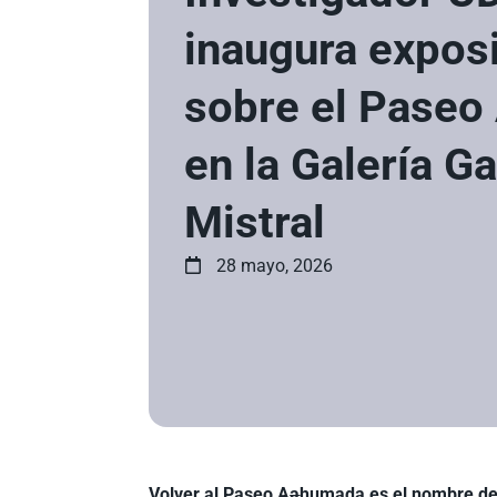
inaugura expos
sobre el Pase
en la Galería Ga
Mistral
28 mayo, 2026
Volver al
P
aseo
A
a
humada es
el nombre d