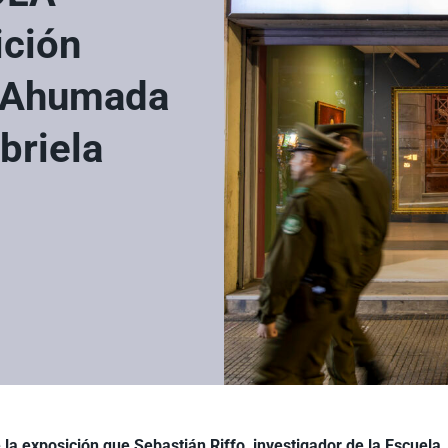
ición
o Ahumada
briela
e
la exposición que Sebastián Riffo, investigador de la Escuela