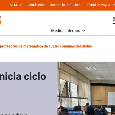
Mi UDLA
Estudiantes
Desarrollo Profesional
Portal de Pagos
Medios Internos
ra profesores de matemática de cuatro comunas del Biobío
icia ciclo