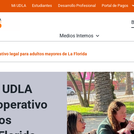
Mi UDLA
Estudiantes
Desarrollo Profesional
Portal de Pagos
Medios Internos
erativo legal para adultos mayores de La Florida
a UDLA
operativo
tos